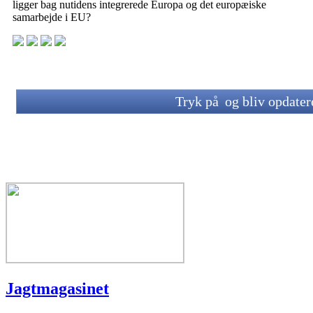
ligger bag nutidens integrerede Europa og det europæiske
samarbejde i EU?
Tryk på
og bliv opdate
Jagtmagasinet