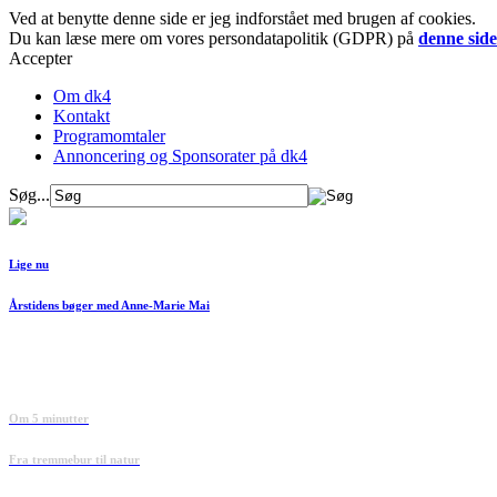
Ved at benytte denne side er jeg indforstået med brugen af cookies.
Du kan læse mere om vores persondatapolitik (GDPR) på
denne side
Accepter
Om dk4
Kontakt
Programomtaler
Annoncering og Sponsorater på dk4
Søg...
Lige nu
Årstidens bøger med Anne-Marie Mai
Om 5 minutter
Fra tremmebur til natur