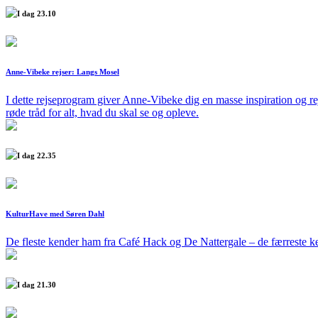
I dag 23.10
Anne-Vibeke rejser: Langs Mosel
I dette rejseprogram giver Anne-Vibeke dig en masse inspiration og r
røde tråd for alt, hvad du skal se og opleve.
I dag 22.35
KulturHave med Søren Dahl
De fleste kender ham fra Café Hack og De Nattergale – de færreste 
I dag 21.30