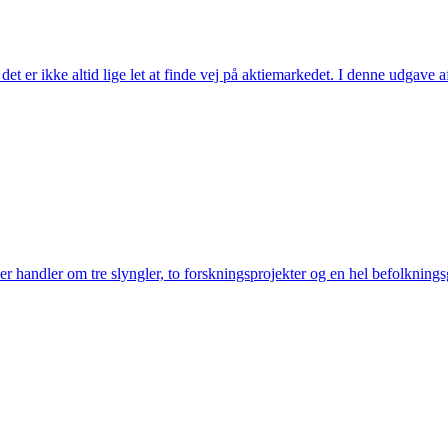
et er ikke altid lige let at finde vej på aktiemarkedet. I denne udgav
der handler om tre slyngler, to forskningsprojekter og en hel befolknin