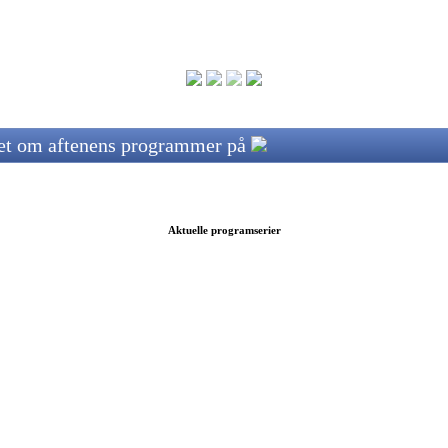
ret om aftenens programmer på
Aktuelle programserier