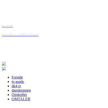
Kl. 03.05
KulturHave med Helen Eriksen
Forside
tv-guide
dk4 tv
dansktoppen
Opskrifter
OMTALER