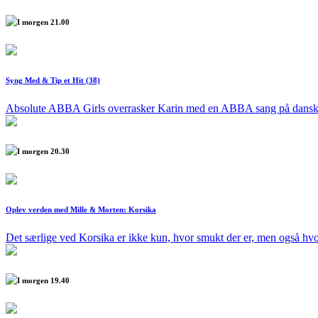
I morgen 21.00
Syng Med & Tip et Hit (38)
Absolute ABBA Girls overrasker Karin med en ABBA sang på dansk. L
I morgen 20.30
Oplev verden med Mille & Morten: Korsika
Det særlige ved Korsika er ikke kun, hvor smukt der er, men også h
I morgen 19.40