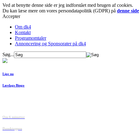
Ved at benytte denne side er jeg indforstået med brugen af cookies.
Du kan læse mere om vores persondatapolitik (GDPR) på
denne side
Accepter
Om dk4
Kontakt
Programomtaler
Annoncering og Sponsorater på dk4
Søg...
Lige nu
Lørdags Bingo
Om 6 minutter
Dansktoppen