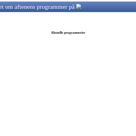
ret om aftenens programmer på
Aktuelle programserier