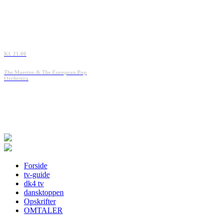
Kl. 21.00
The Maestro & The European Pop
Orchestra
Forside
tv-guide
dk4 tv
dansktoppen
Opskrifter
OMTALER