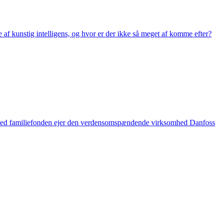
 af kunstig intelligens, og hvor er der ikke så meget af komme efter?
n med familiefonden ejer den verdensomspændende virksomhed Danfoss