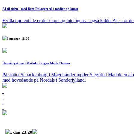
AI til tiden - med Bent Dalager: AI i medier og kunst
Hvilket potentiale er der i kunstig intelligens – også kaldet AI – for
I morgen 18.20
Dansk-tysk med Matlok: Jørgen Mads Clausen
På slottet Schackenborg i Møgeltønder møder Siegfried Matlok en a
med hovedsæde på Nordals i Sønderjylland.
I dag 23.20