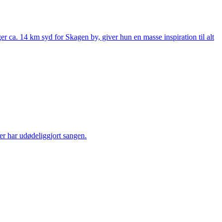
ca. 14 km syd for Skagen by, giver hun en masse inspiration til alt
er har udødeliggjort sangen.