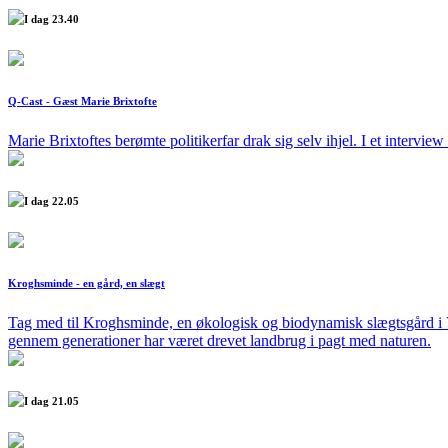
I dag 23.40
Q-Cast - Gæst Marie Brixtofte
Marie Brixtoftes berømte politikerfar drak sig selv ihjel. I et intervi
I dag 22.05
Kroghsminde - en gård, en slægt
Tag med til Kroghsminde, en økologisk og biodynamisk slægtsgård i Vest
gennem generationer har været drevet landbrug i pagt med naturen.
I dag 21.05