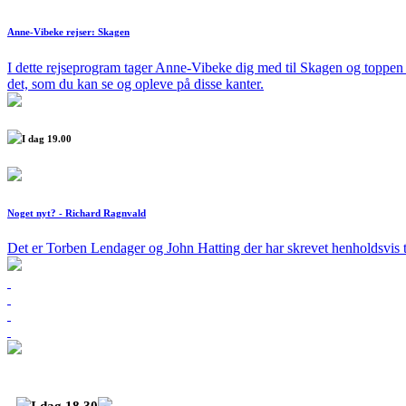
Anne-Vibeke rejser: Skagen
I dette rejseprogram tager Anne-Vibeke dig med til Skagen og toppen
det, som du kan se og opleve på disse kanter.
I dag 19.00
Noget nyt? - Richard Ragnvald
Det er Torben Lendager og John Hatting der har skrevet henholdsvis t