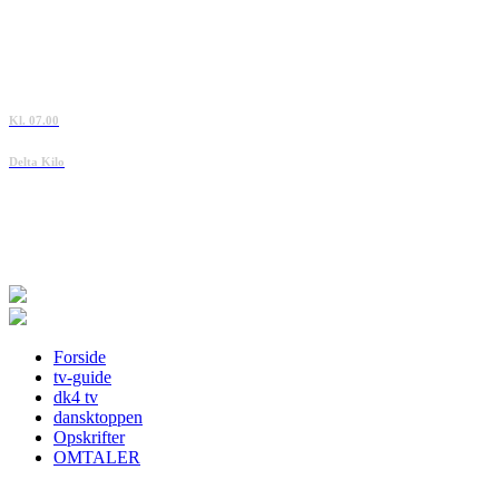
Kl. 07.00
Delta Kilo
Forside
tv-guide
dk4 tv
dansktoppen
Opskrifter
OMTALER