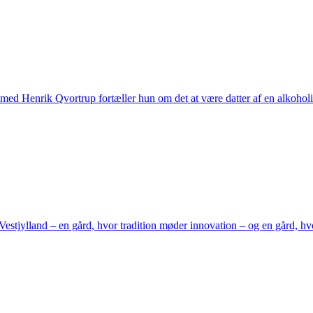
ew med Henrik Qvortrup fortæller hun om det at være datter af en alkoholik
jylland – en gård, hvor tradition møder innovation – og en gård, hvor s