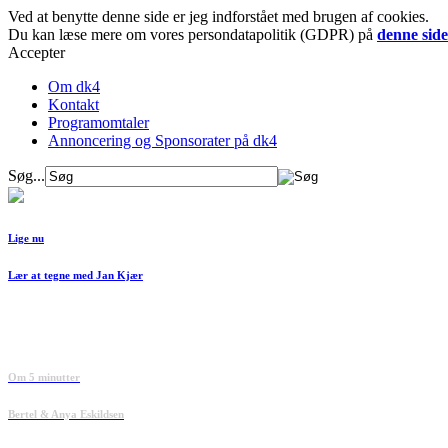
Ved at benytte denne side er jeg indforstået med brugen af cookies.
Du kan læse mere om vores persondatapolitik (GDPR) på
denne side
Accepter
Om dk4
Kontakt
Programomtaler
Annoncering og Sponsorater på dk4
Søg...
Lige nu
Lær at tegne med Jan Kjær
Om 5 minutter
Bertel & Anya Eskildsen