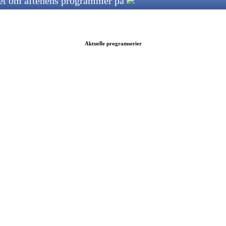
ret om aftenens programmer på
Aktuelle programserier