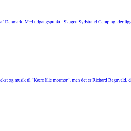
 af Danmark. Med udgangspunkt i Skagen Sydstrand Camping, der ligger 
ekst og musik til ”Kære lille mormor”, men det er Richard Ragnvald, d