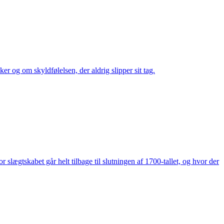
er og om skyldfølelsen, der aldrig slipper sit tag.
lægtskabet går helt tilbage til slutningen af 1700-tallet, og hvor der