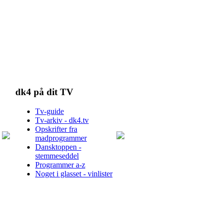
dk4 på dit TV
Tv-guide
Tv-arkiv - dk4.tv
Opskrifter fra
madprogrammer
Dansktoppen -
stemmeseddel
Programmer a-z
Noget i glasset - vinlister