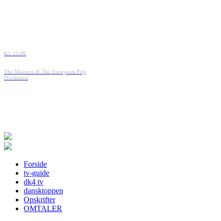
Kl. 21.00
The Maestro & The European Pop
Orchestra
Forside
tv-guide
dk4 tv
dansktoppen
Opskrifter
OMTALER