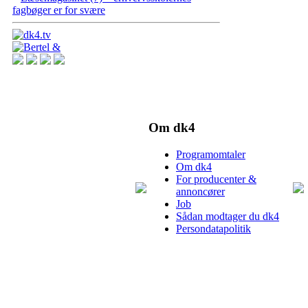
fagbøger er for svære
Om dk4
Programomtaler
Om dk4
For producenter &
annoncører
Job
Sådan modtager du dk4
Persondatapolitik