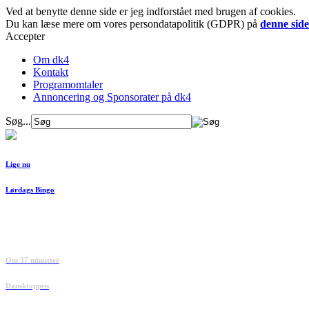
Ved at benytte denne side er jeg indforstået med brugen af cookies.
Du kan læse mere om vores persondatapolitik (GDPR) på
denne side
Accepter
Om dk4
Kontakt
Programomtaler
Annoncering og Sponsorater på dk4
Søg...
Lige nu
Lørdags Bingo
Om 37 minutter
Dansktoppen