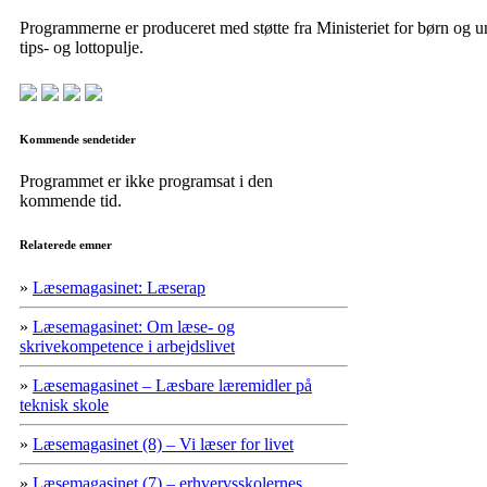
Programmerne er produceret med støtte fra Ministeriet for børn og u
tips- og lottopulje.
Kommende sendetider
Programmet er ikke programsat i den
kommende tid.
Relaterede emner
»
Læsemagasinet: Læserap
»
Læsemagasinet: Om læse- og
skrivekompetence i arbejdslivet
»
Læsemagasinet – Læsbare læremidler på
teknisk skole
»
Læsemagasinet (8) – Vi læser for livet
»
Læsemagasinet (7) – erhvervsskolernes