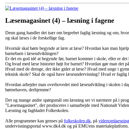
Læsemagasinet (4) – læsning i fagene
Denn gang handler det især om begrebet faglig læsning og om, hvo
og skal læses i de forskellige fag.
Hvornår skal børn begynde at lære at læse? Hvordan kan man hjælpe 
barnebarn i læseudviklingen?
Er det en god idé at begynde før, barnet kommer i skole, eller er det 
Og hvad med læse historier højt for barnet? Hvordan gør man det på
Hvad med de drenge, der ikke gider at læse? Hvad med unge i gymna
teknisk skole? Skal de også have læseundervisning? Hvad er faglig
Hvordan arbejder man overhovedet med læseudvikling i skolen i dag
børnehaven, derhjemme?
Det og mange andre spørgsmål om læsning ser vi nærmere på i pr
"Læsemagasinet", der produceres i samarbejde med Nationalt Viden
Læsning og fagbladet Folkeskolen.
Alle programmer kan genses på
folkeskolen.dk
, på
videnomlaesning
undervisningsportal www.dk4.dk og på EMUens materialeplatform.