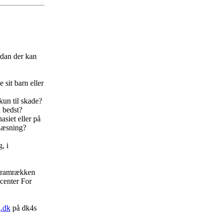
rdan der kan
sit barn eller
kun til skade?
 bedst?
siet eller på
 læsning?
, i
ogramrækken
center For
.dk
på dk4s