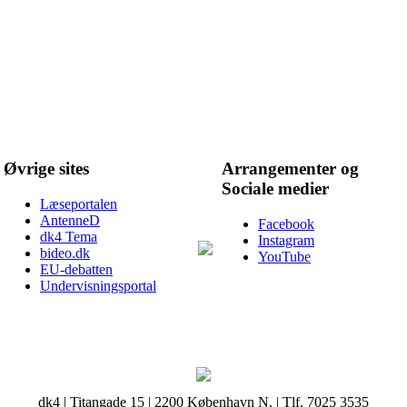
Øvrige sites
Arrangementer og
Sociale medier
Læseportalen
AntenneD
Facebook
dk4 Tema
Instagram
bideo.dk
YouTube
EU-debatten
Undervisningsportal
dk4 | Titangade 15 | 2200 København N. | Tlf. 7025 3535