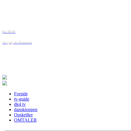
Kl. 08.00
Så syng da Danmark
Forside
tv-guide
dk4 tv
dansktoppen
Opskrifter
OMTALER