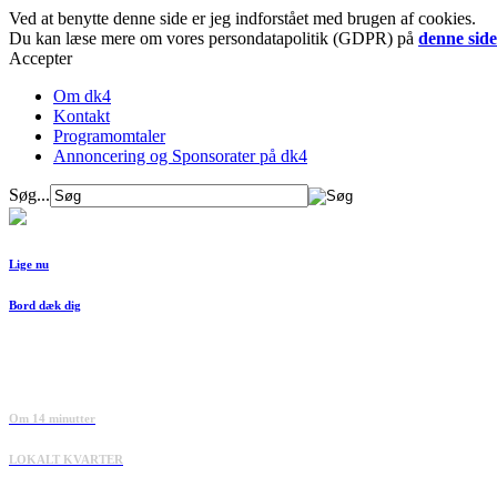
Ved at benytte denne side er jeg indforstået med brugen af cookies.
Du kan læse mere om vores persondatapolitik (GDPR) på
denne side
Accepter
Om dk4
Kontakt
Programomtaler
Annoncering og Sponsorater på dk4
Søg...
Lige nu
Bord dæk dig
Om 14 minutter
LOKALT KVARTER