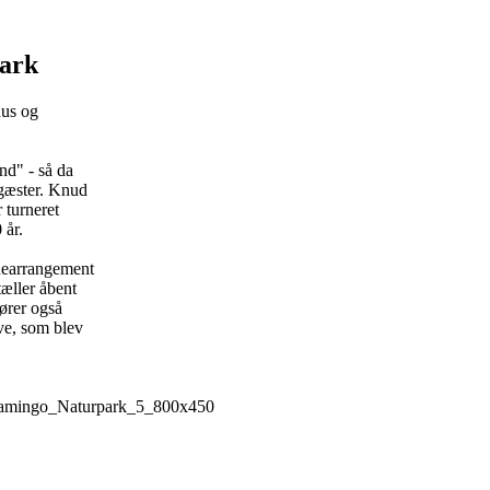
park
hus og
nd" - så da
 gæster. Knud
 turneret
 år.
dearrangement
tæller åbent
ører også
ve, som blev