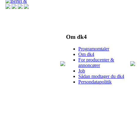
Om dk4
Programomtaler
Om dk4
For producenter &
annoncører
Job
Sådan modtager du dk4
Persondatapolitik