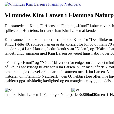
Vi mindes Kim Larsen i Flamingo Natur
Det startede da Knud Christensen ”Flamingo-Knud” købte et værts
spillested i Holstebro, her lærte han Kim Larsen at kende.
Kim kunne lide at komme her - han kaldte Knud for "Den flinke ma
Knud fyldte 40, spillede han en gratis koncert for Knud og hans 70
kender også Lars Hansen, bedre kendt som ”Nålen”, og “Nålen" har
landet rundt, sammen med Kim Larsen og været hans nabo i over 30
”Flamingo-Knud” og ”Nålen” bliver derfor enige om at lave et min
på Knuds fødselsdag til ære for Kim Larsen. Vi er med, når de 2 for
om de utallige oplevelser de har haft sammen med Kim Larsen. Vi h
historien om Flamingo Naturpark - den 60 hektar store offentlige ha
etableret pga. ulykkelig kærlighed og en manglende byggetilladelse.