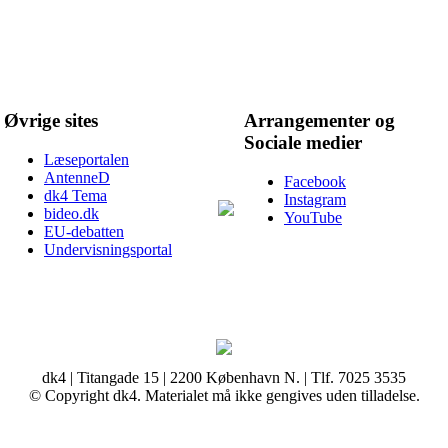
Øvrige sites
Arrangementer og
Sociale medier
Læseportalen
AntenneD
Facebook
dk4 Tema
Instagram
bideo.dk
YouTube
EU-debatten
Undervisningsportal
dk4 | Titangade 15 | 2200 København N. | Tlf. 7025 3535
© Copyright dk4. Materialet må ikke gengives uden tilladelse.