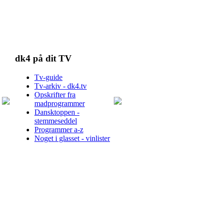
dk4 på dit TV
Tv-guide
Tv-arkiv - dk4.tv
Opskrifter fra
madprogrammer
Dansktoppen -
stemmeseddel
Programmer a-z
Noget i glasset - vinlister