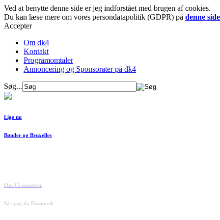
Ved at benytte denne side er jeg indforstået med brugen af cookies.
Du kan læse mere om vores persondatapolitik (GDPR) på
denne side
Accepter
Om dk4
Kontakt
Programomtaler
Annoncering og Sponsorater på dk4
Søg...
Lige nu
Bønder og Bruxelles
Om 13 minutter
Så syng da Danmark