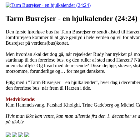
Tarm Busrejser - en hjulkalender (24:24)
Den første førerløse bus fra Tarm Busrejser er sendt afsted til Harzen
Jomfrurejsen kommer til at give genlyd i hele verden og vil for alvo
Busrejser på verdens(bus)kortet.
Men hvordan skal det dog gå, når rejseleder Rudy har trykket på mo
startknap til den førerløse bus, og den ruller af sted mod Harzen? N
uden chauffør? Og hvad med de rejsende? Disse dejlige, skæve, skø
morsomme, forunderlige og… for meget danskere.
Følg med i "Tarm Busrejser – en hjulkalender", hver dag i december
den førerløse bus, når frem til Harzen i tide.
Medvirkende:
Kim Hammelsvang, Farshad Kholghi, Trine Gadeberg og Michel Ca
Hvis man ikke kan vente, kan man allerede fra den 1. december se al
på dk4.tv