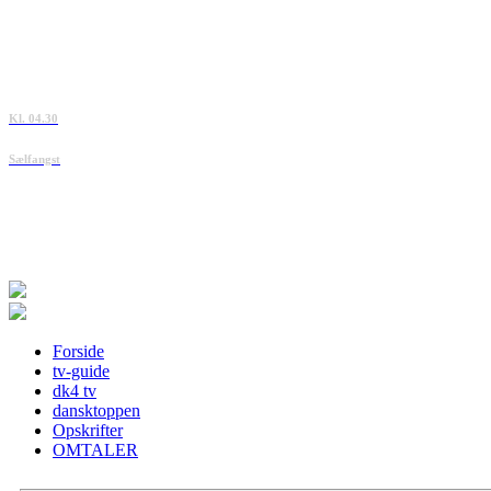
Kl. 04.30
Sælfangst
Forside
tv-guide
dk4 tv
dansktoppen
Opskrifter
OMTALER