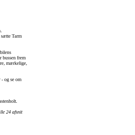
.
r sætte Tarm
bilens
år bussen frem
re, mærkelige,
 - og se om
stenholt.
le 24 afsnit