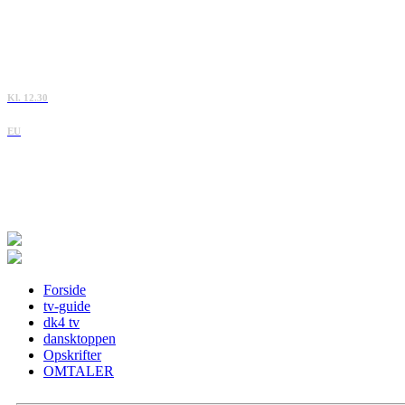
Kl. 12.30
EU
Forside
tv-guide
dk4 tv
dansktoppen
Opskrifter
OMTALER