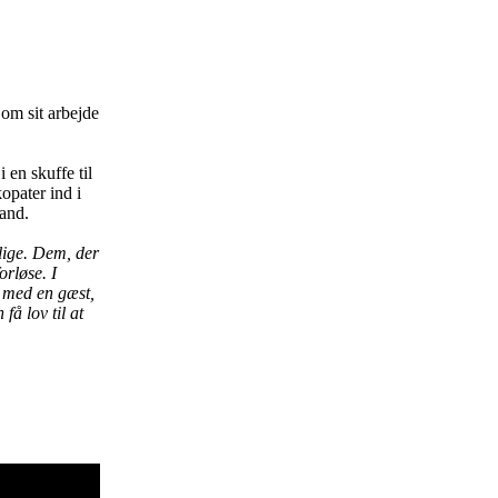
 om sit arbejde
en skuffe til
opater ind i
Sand.
lige. Dem, der
orløse. I
 med en gæst,
få lov til at