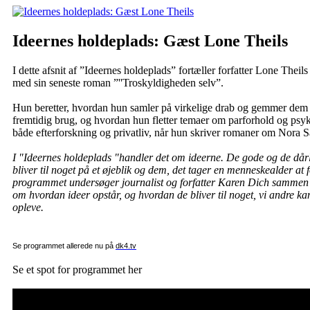
Ideernes holdeplads: Gæst Lone Theils
I dette afsnit af ”Ideernes holdeplads” fortæller forfatter Lone Theils
med sin seneste roman ”''Troskyldigheden selv”.
Hun beretter, hvordan hun samler på virkelige drab og gemmer dem i 
fremtidig brug, og hvordan hun fletter temaer om parforhold og psyk
både efterforskning og privatliv, når hun skriver romaner om Nora 
I "Ideernes holdeplads "handler det om ideerne. De gode og de dår
bliver til noget på et øjeblik og dem, det tager en menneskealder at f
programmet undersøger journalist og forfatter Karen Dich sammen
om hvordan ideer opstår, og hvordan de bliver til noget, vi andre kan 
opleve.
Se programmet allerede nu på
dk4.tv
Se et spot for programmet her