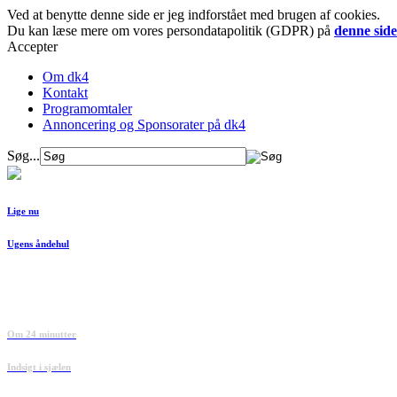
Ved at benytte denne side er jeg indforstået med brugen af cookies.
Du kan læse mere om vores persondatapolitik (GDPR) på
denne side
Accepter
Om dk4
Kontakt
Programomtaler
Annoncering og Sponsorater på dk4
Søg...
Lige nu
Ugens åndehul
Om 24 minutter
Indsigt i sjælen