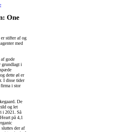
en: One
r stifter af og
e agenter med
 af gode
 grundlagt i
n spæde
g dette øl er
 I disse tider
firma i stor
rkegaard. De
ld og let
i i 2021. Så
 Heart på 4,1
Organic
sluttes der af