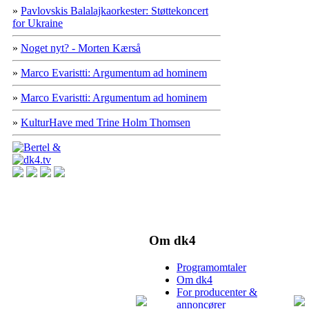
»
Pavlovskis Balalajkaorkester: Støttekoncert
for Ukraine
»
Noget nyt? - Morten Kærså
»
Marco Evaristti: Argumentum ad hominem
»
Marco Evaristti: Argumentum ad hominem
»
KulturHave med Trine Holm Thomsen
Om dk4
Programomtaler
Om dk4
For producenter &
annoncører