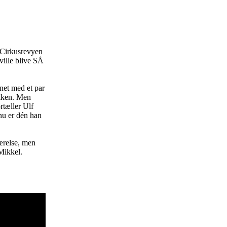
a Cirkusrevyen
ville blive SÅ
gnet med et par
akken. Men
rtæller Ulf
nu er dén han
værelse, men
Mikkel.