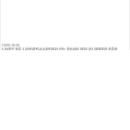
I DAG 19.40
LIVET PÅ LINDEGAARDEN (3): FAMILIEN KLIPPER FÅR