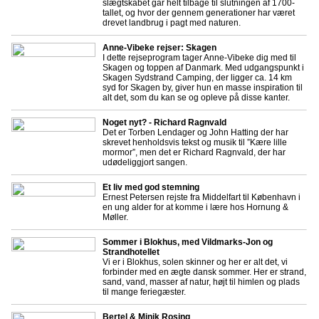
slægtskabet går helt tilbage til slutningen af 1700-
tallet, og hvor der gennem generationer har været
drevet landbrug i pagt med naturen.
Anne-Vibeke rejser: Skagen
I dette rejseprogram tager Anne-Vibeke dig med til
Skagen og toppen af Danmark. Med udgangspunkt i
Skagen Sydstrand Camping, der ligger ca. 14 km
syd for Skagen by, giver hun en masse inspiration til
alt det, som du kan se og opleve på disse kanter.
Noget nyt? - Richard Ragnvald
Det er Torben Lendager og John Hatting der har
skrevet henholdsvis tekst og musik til ”Kære lille
mormor”, men det er Richard Ragnvald, der har
udødeliggjort sangen.
Et liv med god stemning
Ernest Petersen rejste fra Middelfart til København i
en ung alder for at komme i lære hos Hornung &
Møller.
Sommer i Blokhus, med Vildmarks-Jon og
Strandhotellet
Vi er i Blokhus, solen skinner og her er alt det, vi
forbinder med en ægte dansk sommer. Her er strand,
sand, vand, masser af natur, højt til himlen og plads
til mange feriegæster.
Bertel & Minik Rosing