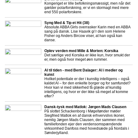
Kongeriget er lille befolkningsmæssigt, men når det
gælder polarforskning, er vi en stormagt med mere
end 550 polarforskere.
Syng Med & Tip et Hit (38)
Absolute ABBA Girls overrasker Karin med en ABBA
sang på dansk. Lise Haavik gi’r den som Helene
Fisher og Anders Bircow viser, at han også kan
danse.
Oplev verden med Mille & Morten: Korsika
Det særlige ved Korsika er ikke kun, hvor smukt der
er, men også hvor meget øen rummer.
AI til tiden - med Bent Dalager: AI i medier og
kunst
Hvilket potentiale er der i kunstig intelligens – også
kaldet AI – for den enkelte borger og for samfundet?
Hvor kan vi med sikkerhed få glæde af kunstig
intelligens, og hvor er der ikke så meget af komme
efter?
Dansk-tysk med Matlok: Jørgen Mads Clausen
På slottet Schackenborg i Møgeltønder møder
Siegfried Matlok en af dansk erhvervslivs ikoner,
nemlig Jørgen Mads Clausen, der sammen med
familiefonden ejer den verdensomspændende
virksomhed Danfoss med hovedsæde på Nordals i
Sønderjylland.