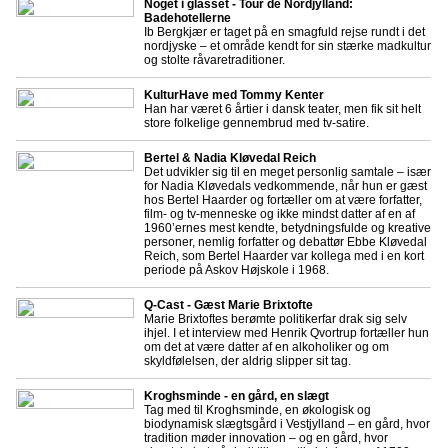
Noget i glasset - Tour de Nordjylland:
Badehotellerne
Ib Bergkjær er taget på en smagfuld rejse rundt i det
nordjyske – et område kendt for sin stærke madkultur
og stolte råvaretraditioner.
KulturHave med Tommy Kenter
Han har været 6 årtier i dansk teater, men fik sit helt
store folkelige gennembrud med tv-satire.
Bertel & Nadia Kløvedal Reich
Det udvikler sig til en meget personlig samtale – især
for Nadia Kløvedals vedkommende, når hun er gæst
hos Bertel Haarder og fortæller om at være forfatter,
film- og tv-menneske og ikke mindst datter af en af
1960’ernes mest kendte, betydningsfulde og kreative
personer, nemlig forfatter og debattør Ebbe Kløvedal
Reich, som Bertel Haarder var kollega med i en kort
periode på Askov Højskole i 1968.
Q-Cast - Gæst Marie Brixtofte
Marie Brixtoftes berømte politikerfar drak sig selv
ihjel. I et interview med Henrik Qvortrup fortæller hun
om det at være datter af en alkoholiker og om
skyldfølelsen, der aldrig slipper sit tag.
Kroghsminde - en gård, en slægt
Tag med til Kroghsminde, en økologisk og
biodynamisk slægtsgård i Vestjylland – en gård, hvor
tradition møder innovation – og en gård, hvor