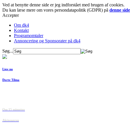
Ved at benytte denne side er jeg indforstået med brugen af cookies.
Du kan læse mere om vores persondatapolitik (GDPR) på
denne side
Accepter
Om dk4
Kontakt
Programomtaler
Annoncering og Sponsorater på dk4
Søg...
Lige nu
Dorte Tilma
Om 15 minutter
Aktionæren