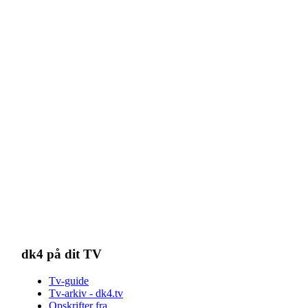
dk4 på dit TV
Tv-guide
Tv-arkiv - dk4.tv
Opskrifter fra