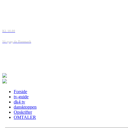
Kl. 10.00
Så syng da Danmark
Forside
tv-guide
dk4 tv
dansktoppen
Opskrifter
OMTALER