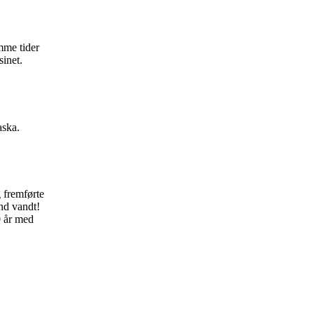
mme tider
sinet.
aska.
 fremførte
nd vandt!
0 år med