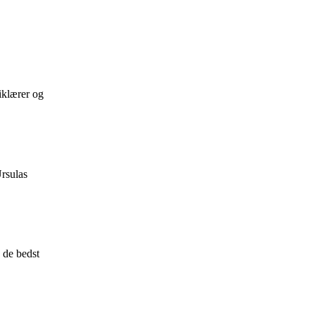
iklærer og
Ursulas
 de bedst