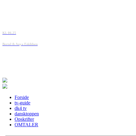
Kl. 06.25
Bertel & Anya Eskildsen
Forside
tv-guide
dk4 tv
dansktoppen
Opskrifter
OMTALER