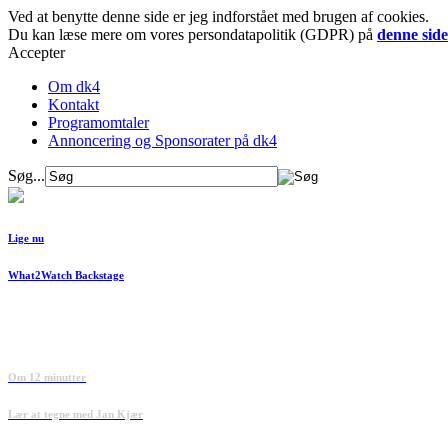
Ved at benytte denne side er jeg indforstået med brugen af cookies.
Du kan læse mere om vores persondatapolitik (GDPR) på
denne side
Accepter
Om dk4
Kontakt
Programomtaler
Annoncering og Sponsorater på dk4
Søg...
Lige nu
What2Watch Backstage
Om 12 minutter
Lær at tegne med Jan Kjær