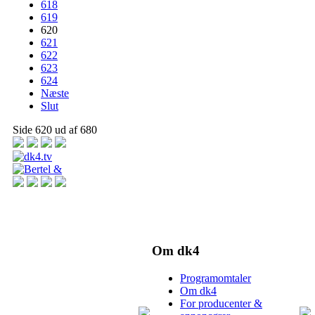
618
619
620
621
622
623
624
Næste
Slut
Side 620 ud af 680
Om dk4
Programomtaler
Om dk4
For producenter &