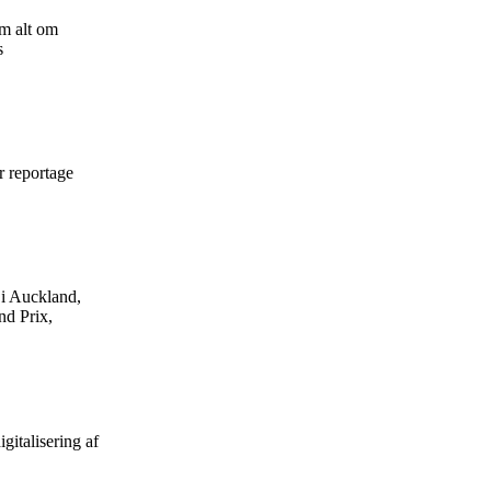
m alt om
s
r reportage
 i Auckland,
nd Prix,
gitalisering af