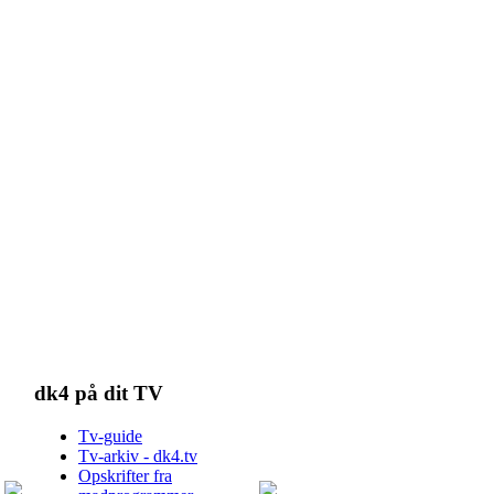
dk4 på dit TV
Tv-guide
Tv-arkiv - dk4.tv
Opskrifter fra