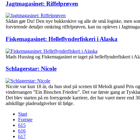
Jagtmagasinet: Riffelprøven
Sådan gør Du! Den nye bukkeskive og alle de små logiske, men so
forvirrende detaljer omkring riffelprøven, kan nu opleves i Jagtmaga
Fiskemagasinet: Helleflynderfiskeri i Alaska
Mads Hussing og Fiskemagasinet er taget på helleflynderfiskeri i Al
Schlagerstar: Nicole
Nicole var kun 18 år, da hun stod på scenen til Melodi grand Prix og
vindersangen ”Ein Bisschen Frieden”. Det var første gang at Tyskla
Det blev starten på en forrygende karriere, der har varet mere end 3
adskillige pladeudgivelser til følge.
Start
Forrige
615
616
617