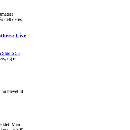
ametest
år delt deres
thers: Live
ers, og de
nu blevet til
fældet. Men
iden eller 300