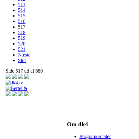
513
514
515
516
517
518
519
520
521
Næste
Slut
Side 517 ud af 680
Om dk4
Programomtaler