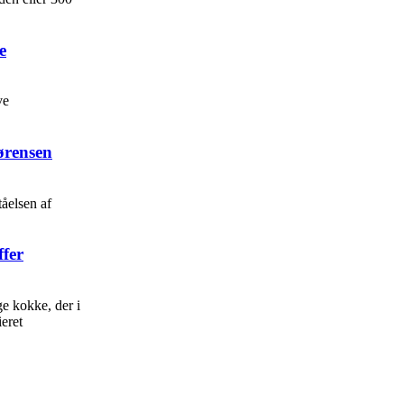
e
ve
ørensen
tåelsen af
fer
ge kokke, der i
ieret