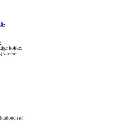
li-
gtige kokke,
g varieret
inationen af