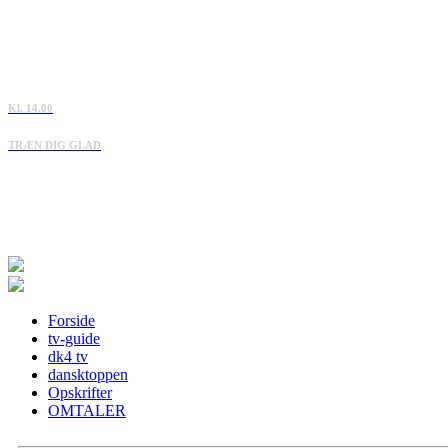
Kl. 14.00
TRÆN DIG GLAD
Forside
tv-guide
dk4 tv
dansktoppen
Opskrifter
OMTALER