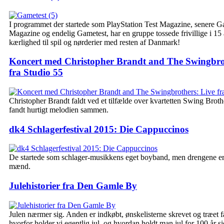
I programmet der startede som PlayStation Test Magazine, senere G
Magazine og endelig Gametest, har en gruppe tossede frivillige i 15 
kærlighed til spil og nørderier med resten af Danmark!
Koncert med Christopher Brandt and The Swingbro
fra Studio 55
Christopher Brandt faldt ved et tilfælde over kvartetten Swing Broth
fandt hurtigt melodien sammen.
dk4 Schlagerfestival 2015: Die Cappuccinos
De startede som schlager-musikkens eget boyband, men drengene er 
mænd.
Julehistorier fra Den Gamle By
Julen nærmer sig. Anden er indkøbt, ønskelisterne skrevet og træet 
hvorfor holder vi egentlig jul, og hvordan holdt man jul for 100 år s