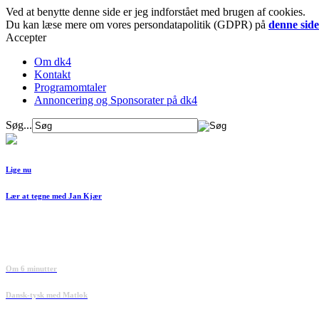
Ved at benytte denne side er jeg indforstået med brugen af cookies.
Du kan læse mere om vores persondatapolitik (GDPR) på
denne side
Accepter
Om dk4
Kontakt
Programomtaler
Annoncering og Sponsorater på dk4
Søg...
Lige nu
Lær at tegne med Jan Kjær
Om 6 minutter
Dansk-tysk med Matlok