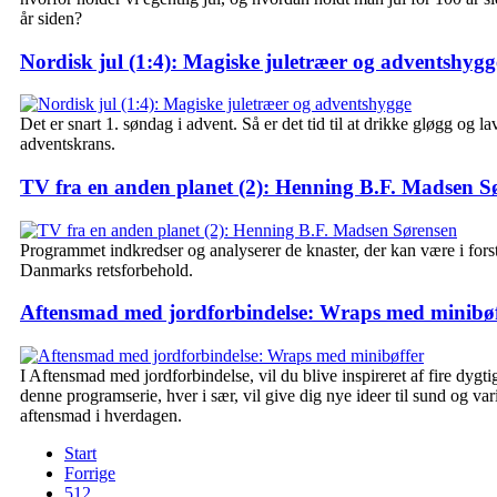
år siden?
Nordisk jul (1:4): Magiske juletræer og adventshygg
Det er snart 1. søndag i advent. Så er det tid til at drikke gløgg og la
adventskrans.
TV fra en anden planet (2): Henning B.F. Madsen S
Programmet indkredser og analyserer de knaster, der kan være i fors
Danmarks retsforbehold.
Aftensmad med jordforbindelse: Wraps med minibøf
I Aftensmad med jordforbindelse, vil du blive inspireret af fire dygti
denne programserie, hver i sær, vil give dig nye ideer til sund og var
aftensmad i hverdagen.
Start
Forrige
512