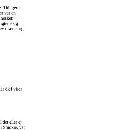
. Tidligere
er var en
nnesker,
ugtede sig
lev drænet og
når dk4 viser
det eller ej,
i Smokie, var