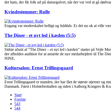
det ham, der fik folk ud på dansegulvet, når der var ved at gå dødvan
Kvindestemmer: Rulle
Engang var moderskabet helligt og fuldtids. Er det nu ok at ville væ
The Diner - et nyt led i kæden (5:5)
Sidste afsnit af ”The Diner – et nyt led i kæden” starter på Vejle Mus
der afholdes audition for at ansætte de nye medarbejdere til The D
NINE.
Kultursalon: Ernst Trillingsgaard
Ernst Trillingsgaard er manden, der har fået de største stjerner og mus
Danmark. Først i Holstebrohallen og siden i Aalborg Kongres & Kul
Start
Forrige
543
544