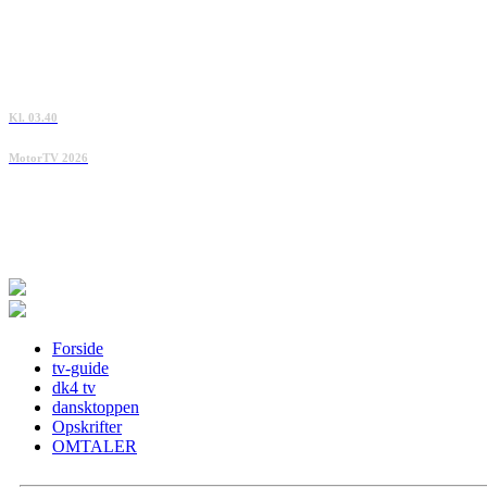
Kl. 03.40
MotorTV 2026
Forside
tv-guide
dk4 tv
dansktoppen
Opskrifter
OMTALER