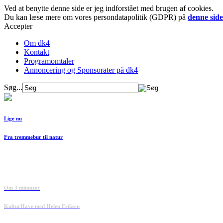
Ved at benytte denne side er jeg indforstået med brugen af cookies.
Du kan læse mere om vores persondatapolitik (GDPR) på
denne side
Accepter
Om dk4
Kontakt
Programomtaler
Annoncering og Sponsorater på dk4
Søg...
Lige nu
Fra tremmebur til natur
Om 3 minutter
KulturHave med Helen Eriksen