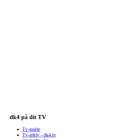
dk4 på dit TV
Tv-guide
Tv-arkiv - dk4.tv