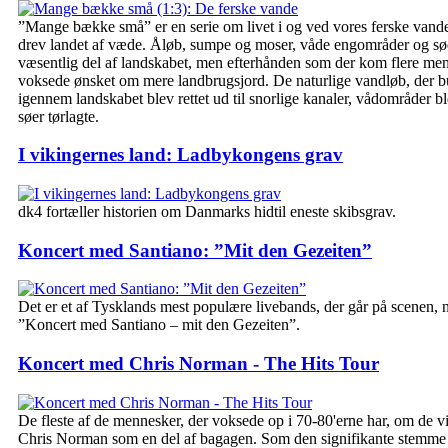
”Mange bække små” er en serie om livet i og ved vores ferske vande
drev landet af væde. Åløb, sumpe og moser, våde engområder og sø
væsentlig del af landskabet, men efterhånden som der kom flere me
voksede ønsket om mere landbrugsjord. De naturlige vandløb, der b
igennem landskabet blev rettet ud til snorlige kanaler, vådområder b
søer tørlagte.
I vikingernes land: Ladbykongens grav
dk4 fortæller historien om Danmarks hidtil eneste skibsgrav.
Koncert med Santiano: ”Mit den Gezeiten”
Det er et af Tysklands mest populære livebands, der går på scenen, 
”Koncert med Santiano – mit den Gezeiten”.
Koncert med Chris Norman - The Hits Tour
De fleste af de mennesker, der voksede op i 70-80'erne har, om de vil 
Chris Norman som en del af bagagen. Som den signifikante stemme 