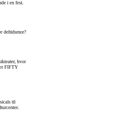
de i en fest.
re deltidsmor?
ikteater, hvor
iner FIFTY
icals til
turcenter.