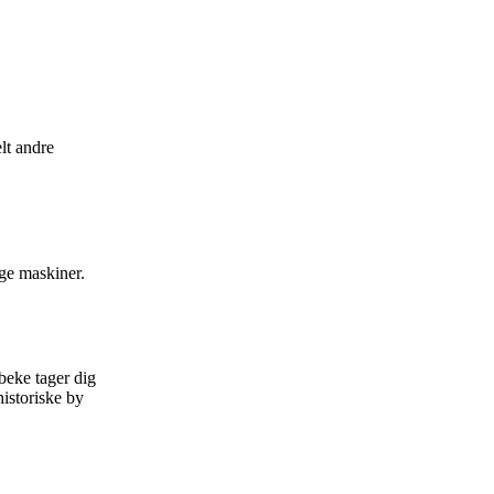
lt andre
ige maskiner.
eke tager dig
istoriske by