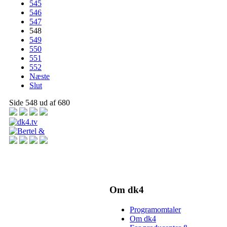
545
546
547
548
549
550
551
552
Næste
Slut
Side 548 ud af 680
Om dk4
Programomtaler
Om dk4