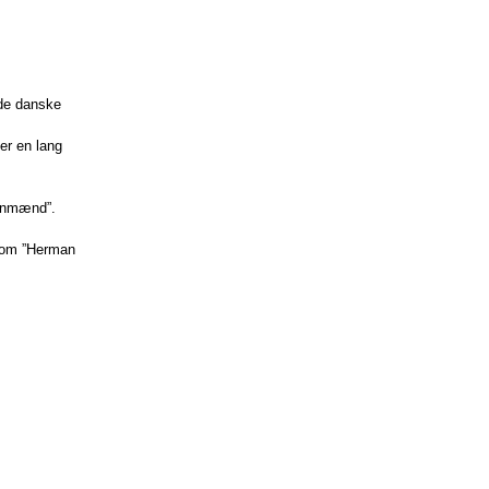
ede danske
er en lang
genmænd”.
g om ”Herman