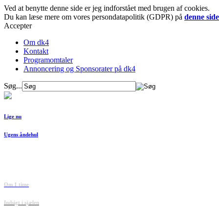
Ved at benytte denne side er jeg indforstået med brugen af cookies.
Du kan læse mere om vores persondatapolitik (GDPR) på
denne side
Accepter
Om dk4
Kontakt
Programomtaler
Annoncering og Sponsorater på dk4
Søg...
Lige nu
Ugens åndehul
Om 1 time
Indsigt i sjælen