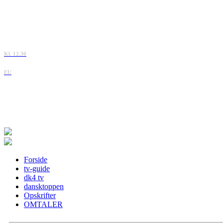
Kl. 12.30
EU
Forside
tv-guide
dk4 tv
dansktoppen
Opskrifter
OMTALER