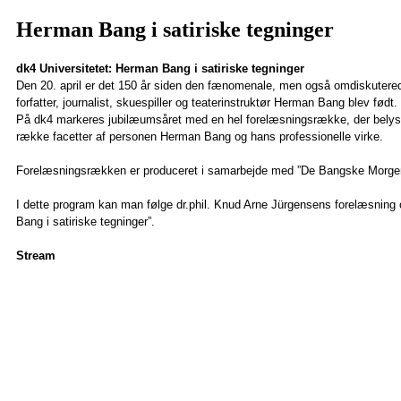
Herman Bang i satiriske tegninger
dk4 Universitetet: Herman Bang i satiriske tegninger
Den 20. april er det 150 år siden den fænomenale, men også omdiskuter
forfatter, journalist, skuespiller og teaterinstruktør Herman Bang blev født.
På dk4 markeres jubilæumsåret med en hel forelæsningsrække, der belys
række facetter af personen Herman Bang og hans professionelle virke.
Forelæsningsrækken er produceret i samarbejde med ”De Bangske Mor
I dette program kan man følge dr.phil. Knud Arne Jürgensens forelæsnin
Bang i satiriske tegninger”.
Stream