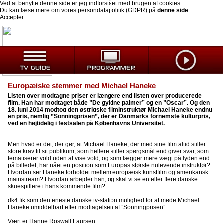
Ved at benytte denne side er jeg indforstået med brugen af cookies.
Du kan læse mere om vores persondatapolitik (GDPR) på
denne side
Accepter
Europæiske stemmer med Michael Haneke
Listen over modtagne priser er længere end listen over producerede
film. Han har modtaget både ”De gyldne palmer” og en ”Oscar”. Og den
18. juni 2014 modtog den østrigske filminstruktør Michael Haneke endnu
en pris, nemlig ”Sonningprisen”, der er Danmarks fornemste kulturpris,
ved en højtidelig i festsalen på Københavns Universitet.
Men hvad er det, der gør, at Michael Haneke, der med sine film altid stiller
store krav til sit publikum, som hellere stiller spørgsmål end giver svar, som
tematiserer vold uden at vise vold, og som lægger mere vægt på lyden end
på billedet, har nået en position som Europas største nulevende instruktør?
Hvordan ser Haneke forholdet mellem europæisk kunstfilm og amerikansk
mainstream? Hvordan arbejder han, og skal vi se en eller flere danske
skuespillere i hans kommende film?
dk4 fik som den eneste danske tv-station mulighed for at møde Michael
Haneke umiddelbart efter modtagelsen af ”Sonningprisen”.
Vært er Hanne Roswall Laursen.