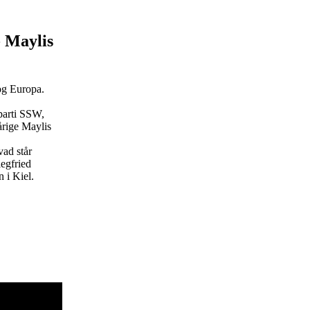
- Maylis
og Europa.
parti SSW,
-årige Maylis
ad står
egfried
 i Kiel.