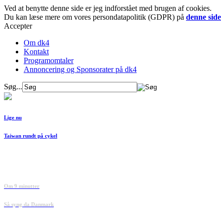
Ved at benytte denne side er jeg indforstået med brugen af cookies.
Du kan læse mere om vores persondatapolitik (GDPR) på
denne side
Accepter
Om dk4
Kontakt
Programomtaler
Annoncering og Sponsorater på dk4
Søg...
Lige nu
Taiwan rundt på cykel
Om 9 minutter
Så syng da Danmark