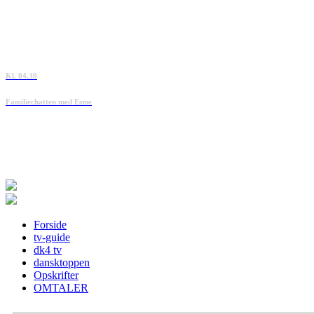
Kl. 04.30
Familiechatten med Esme
Forside
tv-guide
dk4 tv
dansktoppen
Opskrifter
OMTALER