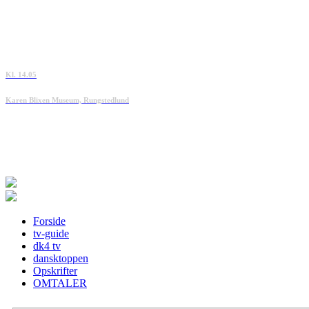
Kl. 14.05
Karen Blixen Museum, Rungstedlund
Forside
tv-guide
dk4 tv
dansktoppen
Opskrifter
OMTALER