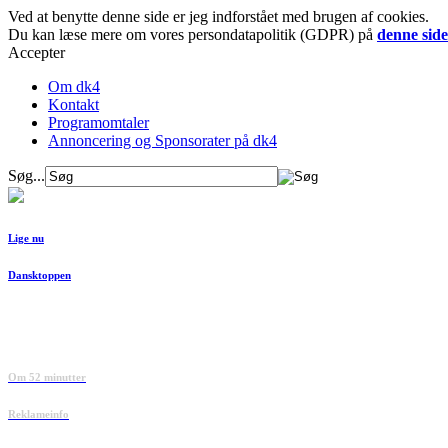
Ved at benytte denne side er jeg indforstået med brugen af cookies.
Du kan læse mere om vores persondatapolitik (GDPR) på
denne side
Accepter
Om dk4
Kontakt
Programomtaler
Annoncering og Sponsorater på dk4
Søg...
Lige nu
Dansktoppen
Om 52 minutter
Reklameinfo