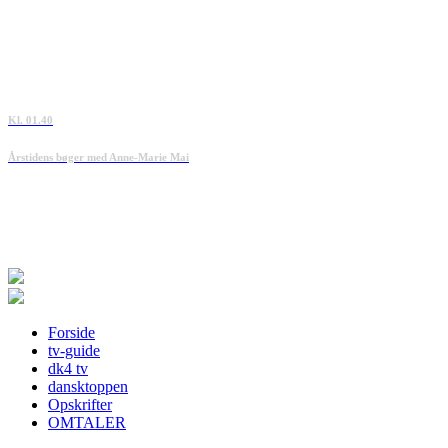
Kl. 01.40
Årstidens bøger med Anne-Marie Mai
Forside
tv-guide
dk4 tv
dansktoppen
Opskrifter
OMTALER