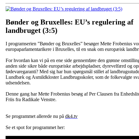
Bønder og Bruxelles: EU’s regulering af
landbruget (3:5)
I programserien ”Bønder og Bruxelles” besøger Mette Frobenius vo
europaparlamentarikere i Bruxelles, til en snak om europæisk landbr
For hvordan kan vi på en ene side gennemføre den grønne omstillin
anden side sikre både europæiske arbejdspladser, dyrevelfærd og op
fødevaregaranti? Med sig har hun spørgsmål stillet af landbrugsstud
Lundbæk og Asmildkloster Landbrugsskoler, som de folkevalgte sva
udsendelsen.
Denne gang har Mette Frobenius besøg af Per Clausen fra Enhedslis
Friis fra Radikale Venstre.
Se programmet allerede nu på
dk4.tv
Se et spot for programmet her: