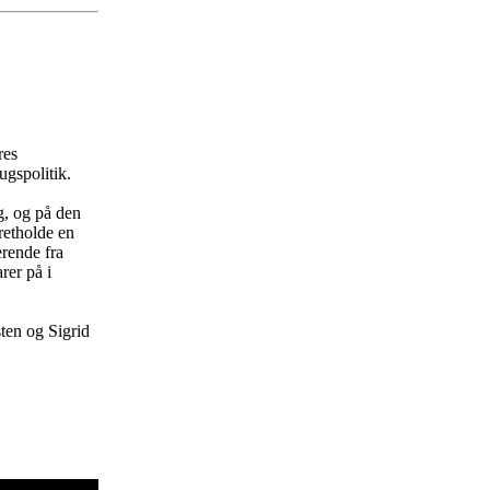
res
ugspolitik.
g, og på den
retholde en
erende fra
rer på i
ten og Sigrid