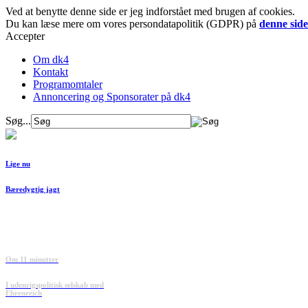
Ved at benytte denne side er jeg indforstået med brugen af cookies.
Du kan læse mere om vores persondatapolitik (GDPR) på
denne side
Accepter
Om dk4
Kontakt
Programomtaler
Annoncering og Sponsorater på dk4
Søg...
Lige nu
Bæredygtig jagt
Om 11 minutter
I udenrigspolitisk selskab med
Ehrenreich