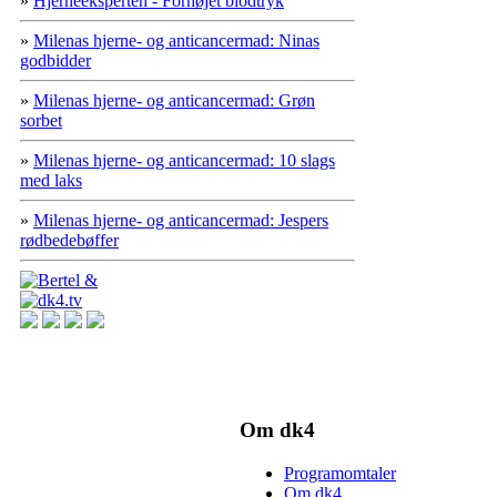
»
Hjerneeksperten - Forhøjet blodtryk
»
Milenas hjerne- og anticancermad: Ninas
godbidder
»
Milenas hjerne- og anticancermad: Grøn
sorbet
»
Milenas hjerne- og anticancermad: 10 slags
med laks
»
Milenas hjerne- og anticancermad: Jespers
rødbedebøffer
Om dk4
Programomtaler
Om dk4