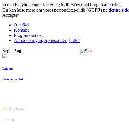
Ved at benytte denne side er jeg indforstået med brugen af cookies.
Du kan læse mere om vores persondatapolitik (GDPR) på
denne side
Accepter
Om dk4
Kontakt
Programomtaler
Annoncering og Sponsorater på dk4
Søg...
Lige nu
Gensyn på dk4
Om 38 minutter
Interreg