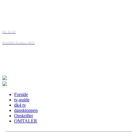
Kl. 12.50
Roskilde Airshow 2025
Forside
tv-guide
dk4 tv
dansktoppen
Opskrifter
OMTALER