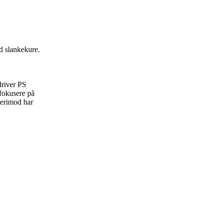
d slankekure.
driver PS
 fokusere på
derimod har