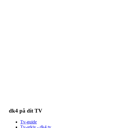
dk4 på dit TV
Tv-guide
Tv-arkiv - dk4.tv