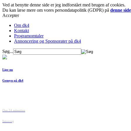
Ved at benytte denne side er jeg indforstået med brugen af cookies.
Du kan læse mere om vores persondatapolitik (GDPR) på
denne side
Accepter
Om dk4
Kontakt
Programomtaler
Annoncering og Sponsorater på dk4
Søg...
Lige nu
Gensyn på dk4
Om 24 minutter
Interreg