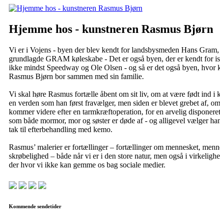
Hjemme hos - kunstneren Rasmus Bjørn
Vi er i Vojens - byen der blev kendt for landsbysmeden Hans Gram
grundlagde GRAM køleskabe - Det er også byen, der er kendt for i
ikke mindst Speedway og Ole Olsen - og så er det også byen, hvor 
Rasmus Bjørn bor sammen med sin familie.
Vi skal høre Rasmus fortælle åbent om sit liv, om at være født ind i
en verden som han først fravælger, men siden er blevet grebet af, 
kommer videre efter en tarmkræftoperation, for en arvelig disponer
som både mormor, mor og søster er døde af - og alligevel vælger han
tak til efterbehandling med kemo.
Rasmus’ malerier er fortællinger – fortællinger om mennesket, menn
skrøbelighed – både når vi er i den store natur, men også i virkeligh
der hvor vi ikke kan gemme os bag sociale medier.
Kommende sendetider