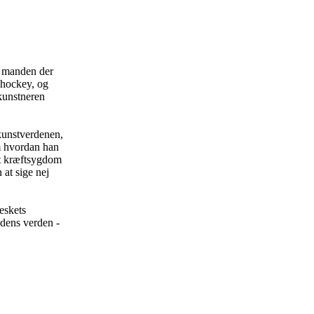
, manden der
shockey, og
kunstneren
 kunstverdenen,
om hvordan han
et kræftsygdom
 at sige nej
eskets
edens verden -