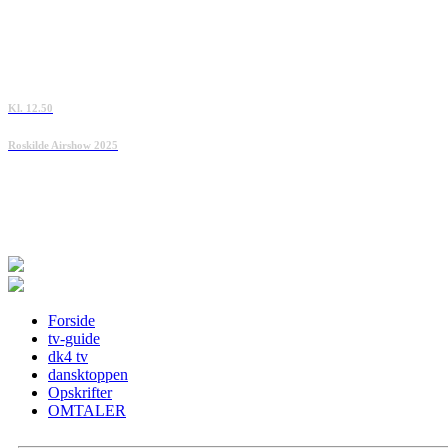
Kl. 12.50
Roskilde Airshow 2025
Forside
tv-guide
dk4 tv
dansktoppen
Opskrifter
OMTALER