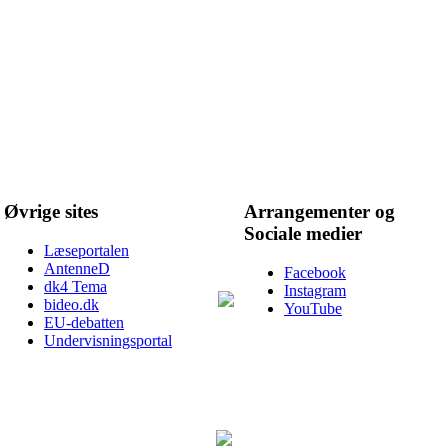
Øvrige sites
Arrangementer og
Sociale medier
Læseportalen
AntenneD
Facebook
dk4 Tema
Instagram
bideo.dk
YouTube
EU-debatten
Undervisningsportal