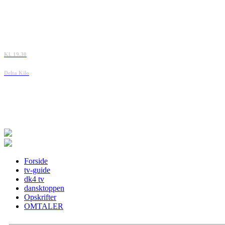
Kl. 19.30
Delta Kilo
Forside
tv-guide
dk4 tv
dansktoppen
Opskrifter
OMTALER