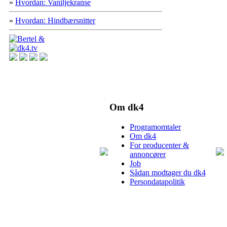
»
Hvordan: Vaniljekranse
»
Hvordan: Hindbærsnitter
Om dk4
Programomtaler
Om dk4
For producenter &
annoncører
Job
Sådan modtager du dk4
Persondatapolitik