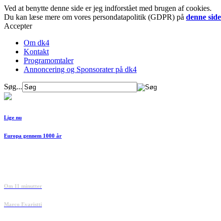
Ved at benytte denne side er jeg indforstået med brugen af cookies.
Du kan læse mere om vores persondatapolitik (GDPR) på
denne side
Accepter
Om dk4
Kontakt
Programomtaler
Annoncering og Sponsorater på dk4
Søg...
Lige nu
Europa gennem 1000 år
Om 11 minutter
Marco Evaristti