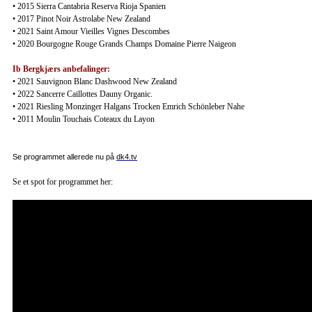
•
2015 Sierra Cantabria Reserva Rioja Spanien
•
2017 Pinot Noir Astrolabe New Zealand
•
2021 Saint Amour Vieilles Vignes Descombes
•
2020 Bourgogne Rouge Grands Champs Domaine Pierre Naigeon
Ib
Bergkjærs
anbefalinger:
• 2021 Sauvignon Blanc Dashwood New Zealand
•
2022 Sancerre Caillottes Dauny Organic.
•
2021 Riesling Monzinger Halgans Trocken Emrich Schönleber Nahe
•
2011 Moulin Touchais Coteaux du Layon
Se programmet allerede nu på
dk4.tv
Se et spot for programmet her: