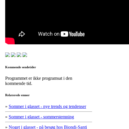
Kommende sendetider
Programmet er ikke programsat i den
kommende tid.
Relaterede emner
»
Sommer i glasset - nye trends og tendenser
»
Sommer i glasset - sommerstemning
»
Noget i glasset - på besøg hos Biondi-Santi