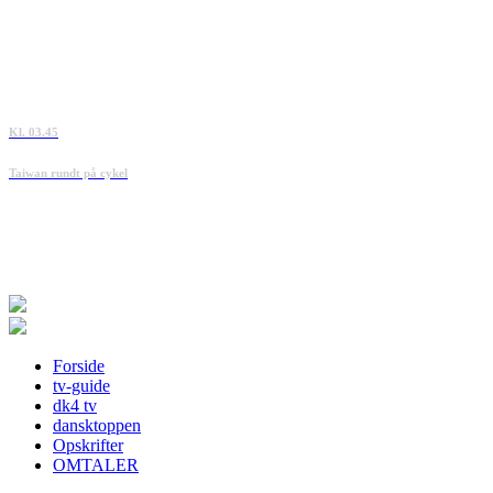
Kl. 03.45
Taiwan rundt på cykel
Forside
tv-guide
dk4 tv
dansktoppen
Opskrifter
OMTALER