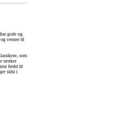
s har gode og
e og venner til
klassikere, som
te tænker
sse bedst til
er sidst i