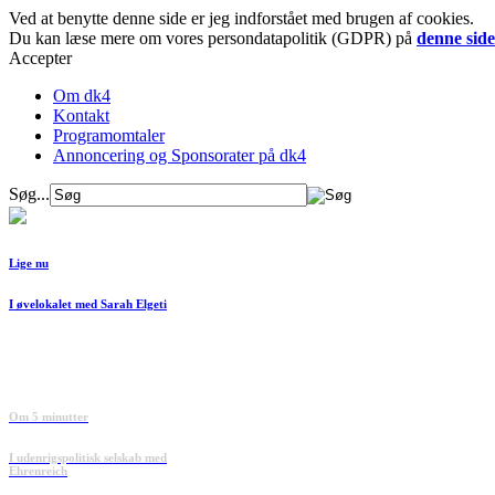
Ved at benytte denne side er jeg indforstået med brugen af cookies.
Du kan læse mere om vores persondatapolitik (GDPR) på
denne side
Accepter
Om dk4
Kontakt
Programomtaler
Annoncering og Sponsorater på dk4
Søg...
Lige nu
I øvelokalet med Sarah Elgeti
Om 5 minutter
I udenrigspolitisk selskab med
Ehrenreich