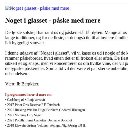
Noget i glasset - påske med mere
De første solstrejf har ramt os og påsken står får døren. Mange af o
lange traditioner, og for de fleste, er det også tid til at invitere famili
lidt hyggeligt samvær.
I denne udgave af ”Noget i glasset”, vil vi kaste os ud i nogle af de 
rammer påskebordet, hvad enten det er til frokost eller aften. De fles
sikkert øl og snaps, men vi koncentrerer os om hvilke vine, der vil pa
de typiske påskeretter. Som altid vil der være et par stærke anbefaling
udsendelsen.
Vært: Ib Bergkjær.
I programmet hører vi mere om:
• Carlsberg øl + Linje akvavit
•
2017 Pinot Gris Reserve F.E.Trimbach
•
2021 Riesling Wie Im Fluge Feinherb Godatzel Rheingau
•
2021 Vouvray Guy Saget
•
2021 Pouilly Fumé Caillottes Domaine Bouchot
•
2018 Eiswein Grüner Veltliner Weingut Nigl Østrig 3/8 fl.