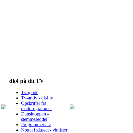
dk4 på dit TV
Tv-guide
Tv-arkiv - dk4.tv
Opskrifter fra
madprogrammer
Dansktoppen -
stemmeseddel
Programmer a-z
Noget i glasset - vinlister