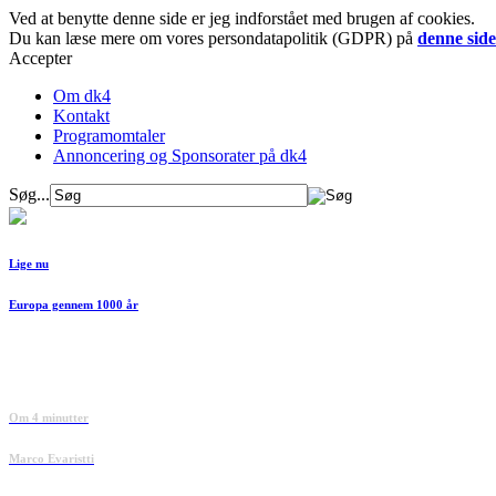
Ved at benytte denne side er jeg indforstået med brugen af cookies.
Du kan læse mere om vores persondatapolitik (GDPR) på
denne side
Accepter
Om dk4
Kontakt
Programomtaler
Annoncering og Sponsorater på dk4
Søg...
Lige nu
Europa gennem 1000 år
Om 4 minutter
Marco Evaristti