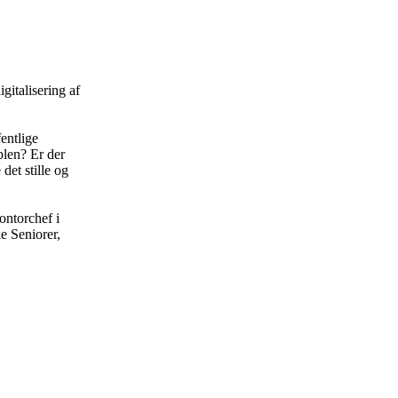
gitalisering af
entlige
blen? Er der
det stille og
ntorchef i
e Seniorer,