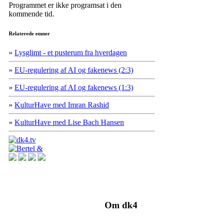
Programmet er ikke programsat i den
kommende tid.
Relaterede emner
»
Lysglimt - et pusterum fra hverdagen
»
EU-regulering af AI og fakenews (2:3)
»
EU-regulering af AI og fakenews (1:3)
»
KulturHave med Imran Rashid
»
KulturHave med Lise Bach Hansen
Om dk4