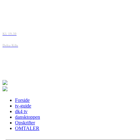
Kl. 19.30
Delta Kilo
Forside
tv-guide
dk4 tv
dansktoppen
Opskrifter
OMTALER