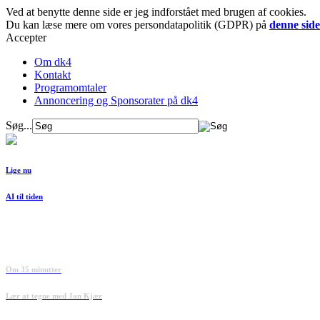
Ved at benytte denne side er jeg indforstået med brugen af cookies.
Du kan læse mere om vores persondatapolitik (GDPR) på
denne side
Accepter
Om dk4
Kontakt
Programomtaler
Annoncering og Sponsorater på dk4
Søg...
Lige nu
AI til tiden
Om 35 minutter
Lær at tegne med Jan Kjær