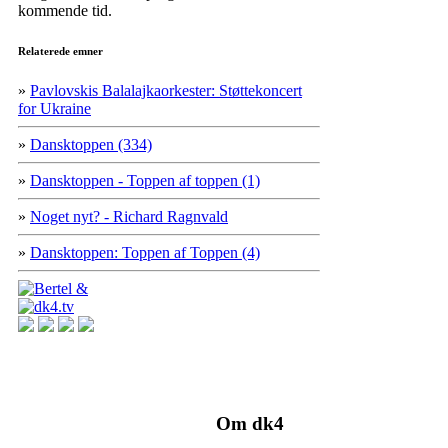
kommende tid.
Relaterede emner
»
Pavlovskis Balalajkaorkester: Støttekoncert
for Ukraine
»
Dansktoppen (334)
»
Dansktoppen - Toppen af toppen (1)
»
Noget nyt? - Richard Ragnvald
»
Dansktoppen: Toppen af Toppen (4)
Om dk4