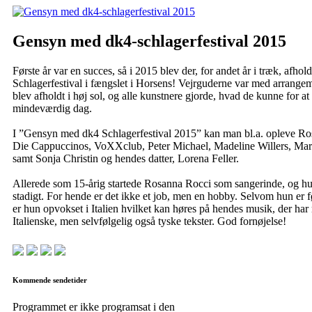
Gensyn med dk4-schlagerfestival 2015
Første år var en succes, så i 2015 blev der, for andet år i træk, afhold
Schlagerfestival i fængslet i Horsens! Vejrguderne var med arrangem
blev afholdt i høj sol, og alle kunstnere gjorde, hvad de kunne for at
mindeværdig dag.
I ”Gensyn med dk4 Schlagerfestival 2015” kan man bl.a. opleve Ro
Die Cappuccinos, VoXXclub, Peter Michael, Madeline Willers, Mar
samt Sonja Christin og hendes datter, Lorena Feller.
Allerede som 15-årig startede Rosanna Rocci som sangerinde, og hu
stadigt. For hende er det ikke et job, men en hobby. Selvom hun er f
er hun opvokset i Italien hvilket kan høres på hendes musik, der ha
Italienske, men selvfølgelig også tyske tekster. God fornøjelse!
Kommende sendetider
Programmet er ikke programsat i den