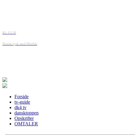
Kl. 13.20
Dansk-tysk med Matlok
Forside
tv-guide
dk4 tv
dansktoppen
Opskrifter
OMTALER