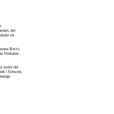
t
entet, der
 skabe en
ssana Rocci,
ia Voskania
n nyder det
ødt i Schweiz,
r mange