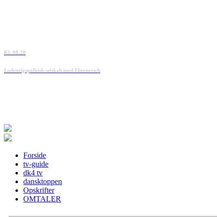
Kl. 08.20
I udenrigspolitisk selskab med Ehrenreich
Forside
tv-guide
dk4 tv
dansktoppen
Opskrifter
OMTALER