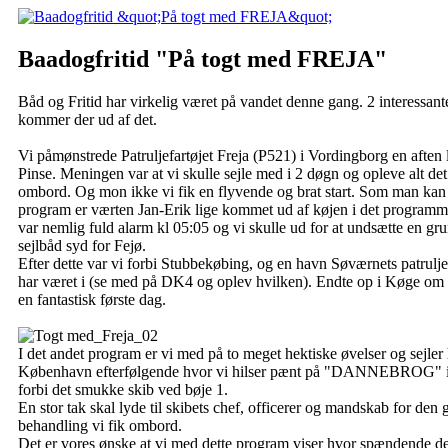
Baadogfritid "På togt med FREJA"
Båd og Fritid har virkelig været på vandet denne gang. 2 interessa
kommer der ud af det.
Vi påmønstrede Patruljefartøjet Freja (P521) i Vordingborg en aften l
Pinse. Meningen var at vi skulle sejle med i 2 døgn og opleve alt det
ombord. Og mon ikke vi fik en flyvende og brat start. Som man kan s
program er værten Jan-Erik lige kommet ud af køjen i det programme
var nemlig fuld alarm kl 05:05 og vi skulle ud for at undsætte en gr
sejlbåd syd for Fejø.
Efter dette var vi forbi Stubbekøbing, og en havn Søværnets patruljef
har været i (se med på DK4 og oplev hvilken). Endte op i Køge om a
en fantastisk første dag.
I det andet program er vi med på to meget hektiske øvelser og sejler 
København efterfølgende hvor vi hilser pænt på "DANNEBROG" i d
forbi det smukke skib ved bøje 1.
En stor tak skal lyde til skibets chef, officerer og mandskab for den
behandling vi fik ombord.
Det er vores ønske at vi med dette program viser hvor spændende det