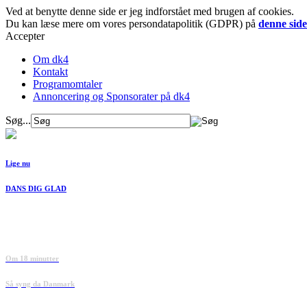
Ved at benytte denne side er jeg indforstået med brugen af cookies.
Du kan læse mere om vores persondatapolitik (GDPR) på
denne side
Accepter
Om dk4
Kontakt
Programomtaler
Annoncering og Sponsorater på dk4
Søg...
Lige nu
DANS DIG GLAD
Om 18 minutter
Så syng da Danmark