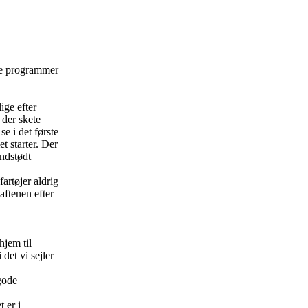
nte programmer
ige efter
 der skete
e i det første
t starter. Der
undstødt
artøjer aldrig
ftenen efter
hjem til
et vi sejler
 gode
 er i