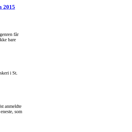
n 2015
genren får
ikke bare
keri i St.
dst anmeldte
 eneste, som