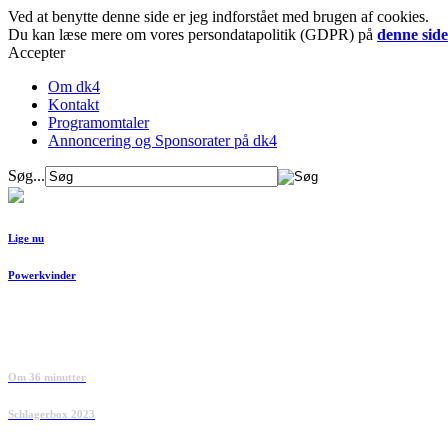
Ved at benytte denne side er jeg indforstået med brugen af cookies.
Du kan læse mere om vores persondatapolitik (GDPR) på
denne side
Accepter
Om dk4
Kontakt
Programomtaler
Annoncering og Sponsorater på dk4
Søg...
Lige nu
Powerkvinder
Om 36 minutter
Schlagerbox 2023