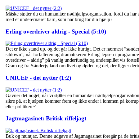
Måske støtter du en humanitær nødhjælpsorganisation, fordi du har s
med et underernæret barn, som har brug for din hjælp?
Erling overdriver aldrig - Special (5:10)
Det er ikke stand up, og det går ikke hurtigt. Det er nærmest ”sønde
sitdown”, når forfatteren og dramatikeren Erling Jepsen i programr
overdriver – aldrig” på vanlig underfundig og underspillet vis fortæll
Gram og fra Sønderjylland om livet og døden og det, der ligger der
UNICEF - det nytter (1:2)
Gavner det noget, når vi støtter en humanitær nødhjælpsorganisatio
sikre på, at hjælpen kommer frem og ikke ender i lommen på korrup
eller politikere?
Jagtmagasinet: Britisk riffeljagt
Buk og muntjac. Denne udgave af Jagtmagasinet foregår på de britis