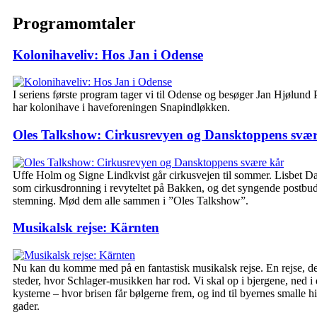
Programomtaler
Kolonihaveliv: Hos Jan i Odense
I seriens første program tager vi til Odense og besøger Jan Hjølund
har kolonihave i haveforeningen Snapindløkken.
Oles Talkshow: Cirkusrevyen og Dansktoppens svær
Uffe Holm og Signe Lindkvist går cirkusvejen til sommer. Lisbet Dah
som cirkusdronning i revyteltet på Bakken, og det syngende postbu
stemning. Mød dem alle sammen i ”Oles Talkshow”.
Musikalsk rejse: Kärnten
Nu kan du komme med på en fantastisk musikalsk rejse. En rejse, der
steder, hvor Schlager-musikken har rod. Vi skal op i bjergene, ned i d
kysterne – hvor brisen får bølgerne frem, og ind til byernes smalle hi
gader.