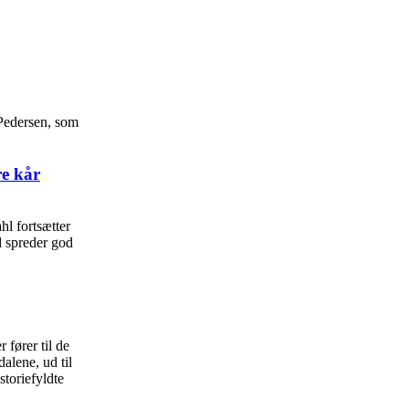
 Pedersen, som
e kår
l fortsætter
d spreder god
 fører til de
alene, ud til
storiefyldte