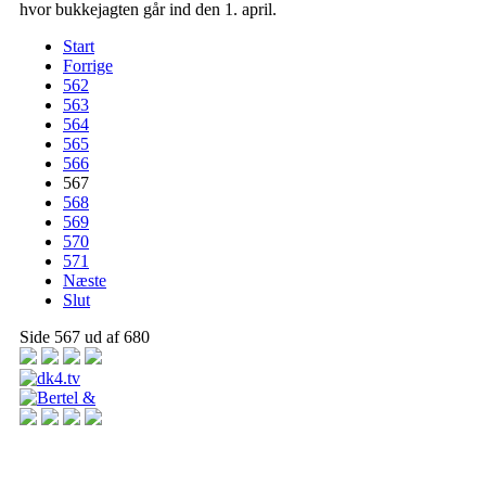
hvor bukkejagten går ind den 1. april.
Start
Forrige
562
563
564
565
566
567
568
569
570
571
Næste
Slut
Side 567 ud af 680