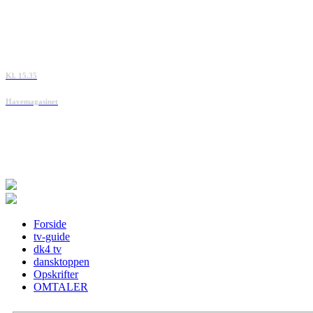
Kl. 15.35
Havemagasinet
Forside
tv-guide
dk4 tv
dansktoppen
Opskrifter
OMTALER