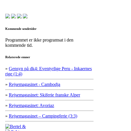
Kommende sendetider
Programmet er ikke programsat i den
kommende tid.
Relaterede emner
»
Gensyn på dk4: Eventyrlige Peru - Inkaernes
rige (1:4)
»
Rejsemagasinet - Cambodja
»
Rejsemagasinet: Skiferie franske Alper
»
Rejsemagasinet: Avoriaz
»
Rejsemagasinet – Campingferie (3:3)