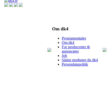
Om dk4
Programomtaler
Om dk4
For producenter &
annoncører
Job
Sådan modtager du dk4
Persondatapolitik