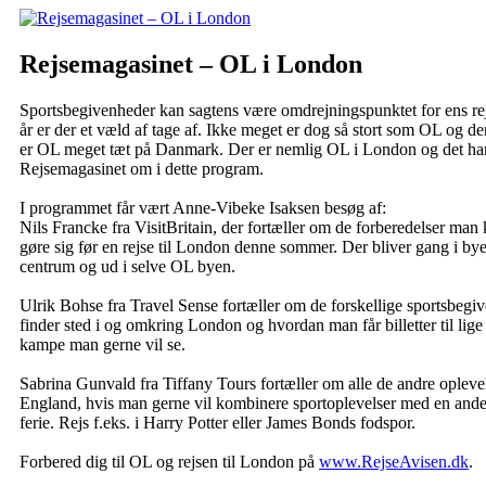
Rejsemagasinet – OL i London
Sportsbegivenheder kan sagtens være omdrejningspunktet for ens rej
år er der et væld af tage af. Ikke meget er dog så stort som OL og 
er OL meget tæt på Danmark. Der er nemlig OL i London og det ha
Rejsemagasinet om i dette program.
I programmet får vært Anne-Vibeke Isaksen besøg af:
Nils Francke fra VisitBritain, der fortæller om de forberedelser man
gøre sig før en rejse til London denne sommer. Der bliver gang i by
centrum og ud i selve OL byen.
Ulrik Bohse fra Travel Sense fortæller om de forskellige sportsbegi
finder sted i og omkring London og hvordan man får billetter til lige
kampe man gerne vil se.
Sabrina Gunvald fra Tiffany Tours fortæller om alle de andre oplevel
England, hvis man gerne vil kombinere sportoplevelser med en an
ferie. Rejs f.eks. i Harry Potter eller James Bonds fodspor.
Forbered dig til OL og rejsen til London på
www.RejseAvisen.dk
.