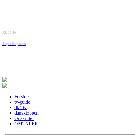
Kl. 05.30
Jagt i Bulgarien
Forside
tv-guide
dk4 tv
dansktoppen
Opskrifter
OMTALER