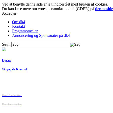
Ved at benytte denne side er jeg indforstået med brugen af cookies.
Du kan læse mere om vores persondatapolitik (GDPR) på
denne side
Accepter
Om dk4
Kontakt
Programomtaler
Annoncering og Sponsorater på dk4
Søg...
Lige nu
Så syng da Danmark
Om 13 minutter
Hundens verden