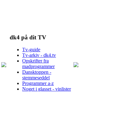
dk4 på dit TV
Tv-guide
Tv-arkiv - dk4.tv
Opskrifter fra
madprogrammer
Dansktoppen -
stemmeseddel
Programmer a-z
Noget i glasset - vinlister