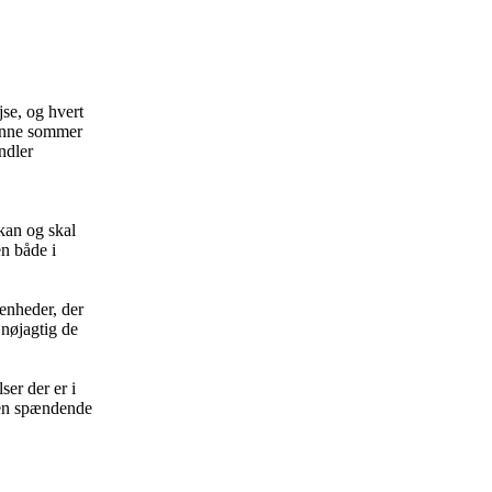
se, og hvert
denne sommer
ndler
 kan og skal
en både i
venheder, der
 nøjagtig de
ser der er i
den spændende