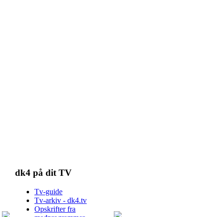
dk4 på dit TV
Tv-guide
Tv-arkiv - dk4.tv
Opskrifter fra