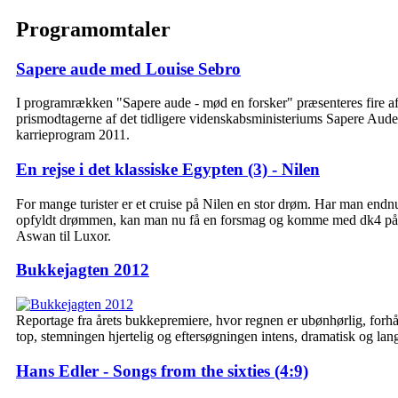
Programomtaler
Sapere aude med Louise Sebro
I programrækken "Sapere aude - mød en forsker" præsenteres fire a
prismodtagerne af det tidligere videnskabsministeriums Sapere Aude
karrieprogram 2011.
En rejse i det klassiske Egypten (3) - Nilen
For mange turister er et cruise på Nilen en stor drøm. Har man endnu
opfyldt drømmen, kan man nu få en forsmag og komme med dk4 på 
Aswan til Luxor.
Bukkejagten 2012
Reportage fra årets bukkepremiere, hvor regnen er ubønhørlig, forh
top, stemningen hjertelig og eftersøgningen intens, dramatisk og lan
Hans Edler - Songs from the sixties (4:9)