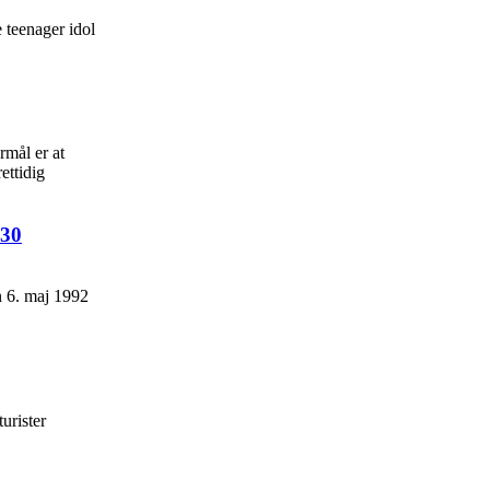
 teenager idol
mål er at
ettidig
930
en 6. maj 1992
urister