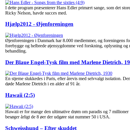
I dette program præsenterer Hans Edler primært sange, som det store
Ricky Nelson, havde succes med.
Hjælp2012 - Øjenforeningen
Øjenforeningen i Danmark har 8.000 medlemmer, og foreningens for
forebygge og helbrede øjensygdomme ved forskning, oplysning og r
behandling.
Der Blaue Engel-Tysk film med Marlene Dietrich, 1
En stjerne slukkedes i Paris, efter årevis med selvvalgt isolation. D
døde Marlene Dietrich i en alder af 91 år.
Hawaii (2:5)
Hawaii er for mange den ultimative drøm om paradis og 7 millioner t
besøger årligt de 8 øer der udgøre stat nummer 50 i USA.
Schweisshund – Efter skuddet