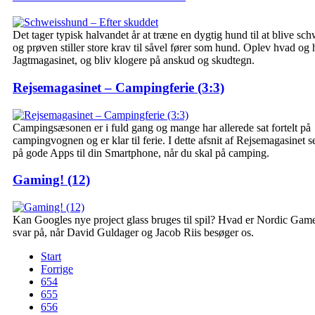
Det tager typisk halvandet år at træne en dygtig hund til at blive sc
og prøven stiller store krav til såvel fører som hund. Oplev hvad og 
Jagtmagasinet, og bliv klogere på anskud og skudtegn.
Rejsemagasinet – Campingferie (3:3)
Campingsæsonen er i fuld gang og mange har allerede sat fortelt på
campingvognen og er klar til ferie. I dette afsnit af Rejsemagasinet 
på gode Apps til din Smartphone, når du skal på camping.
Gaming! (12)
Kan Googles nye project glass bruges til spil? Hvad er Nordic Game
svar på, når David Guldager og Jacob Riis besøger os.
Start
Forrige
654
655
656