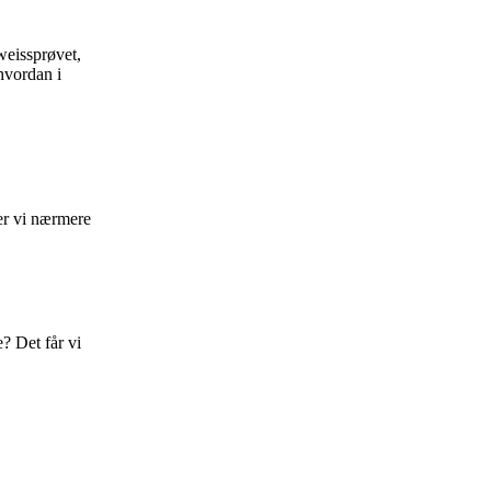
hweissprøvet,
hvordan i
ser vi nærmere
? Det får vi