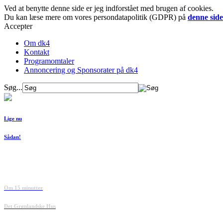
Ved at benytte denne side er jeg indforstået med brugen af cookies.
Du kan læse mere om vores persondatapolitik (GDPR) på
denne side
Accepter
Om dk4
Kontakt
Programomtaler
Annoncering og Sponsorater på dk4
Søg...
Lige nu
Sådan!
Om 15 minutter
Det Grønlandske Hus