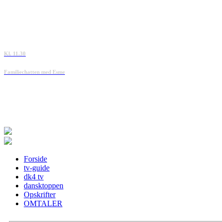
Kl. 11.30
Familiechatten med Esme
Forside
tv-guide
dk4 tv
dansktoppen
Opskrifter
OMTALER