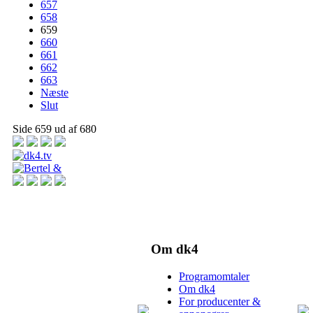
657
658
659
660
661
662
663
Næste
Slut
Side 659 ud af 680
Om dk4
Programomtaler
Om dk4
For producenter &