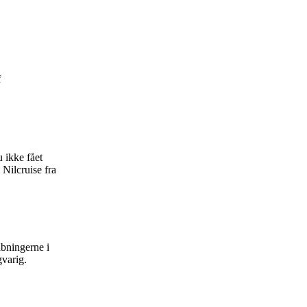
f
 ikke fået
Nilcruise fra
åbningerne i
gvarig.