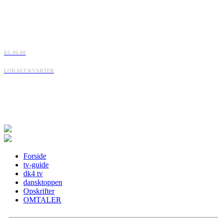
Kl. 06.00
LOKALT KVARTER
Forside
tv-guide
dk4 tv
dansktoppen
Opskrifter
OMTALER