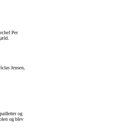
erchef Per
gæld.
iclas Jensen,
ailletter og
kolen og blev