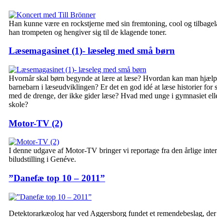
Han kunne være en rockstjerne med sin fremtoning, cool og tilbagelæ
han trompeten og hengiver sig til de klagende toner.
Læsemagasinet (1)- læseleg med små børn
Hvornår skal børn begynde at lære at læse? Hvordan kan man hjælpe 
barnebarn i læseudviklingen? Er det en god idé at læse historier for 
med de drenge, der ikke gider læse? Hvad med unge i gymnasiet elle
skole?
Motor-TV (2)
I denne udgave af Motor-TV bringer vi reportage fra den årlige inte
biludstilling i Genéve.
”Danefæ top 10 – 2011”
Detektorarkæolog har ved Aggersborg fundet et remendebeslag, der