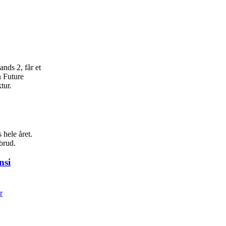
nds 2, får et
n Future
tur.
hele året.
brud.
nsi