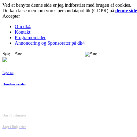
Ved at benytte denne side er jeg indforstået med brugen af cookies.
Du kan læse mere om vores persondatapolitik (GDPR) på
denne side
Accepter
Om dk4
Kontakt
Programomtaler
Annoncering og Sponsorater på dk4
Søg...
Lige nu
Hundens verden
Om 35 minutter
Jagt i Bulgarien