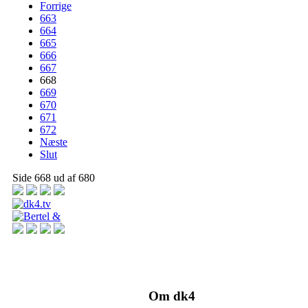
Forrige
663
664
665
666
667
668
669
670
671
672
Næste
Slut
Side 668 ud af 680
Om dk4