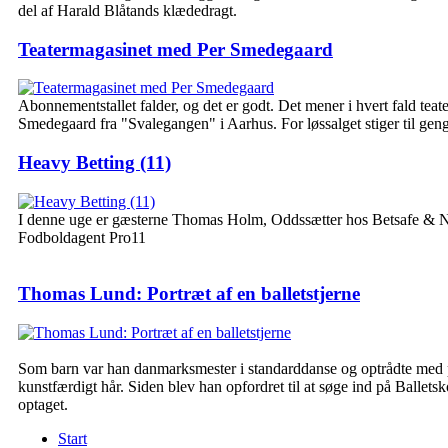
del af Harald Blåtands klædedragt.
Teatermagasinet med Per Smedegaard
Abonnementstallet falder, og det er godt. Det mener i hvert fald teat
Smedegaard fra "Svalegangen" i Aarhus. For løssalget stiger til gen
Heavy Betting (11)
I denne uge er gæsterne Thomas Holm, Oddssætter hos Betsafe & N
Fodboldagent Pro11
Thomas Lund: Portræt af en balletstjerne
Som barn var han danmarksmester i standarddanse og optrådte med p
kunstfærdigt hår. Siden blev han opfordret til at søge ind på Ballets
optaget.
Start